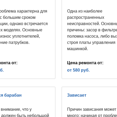
роблема характерна для
Одна из наиболее
с большим сроком
распространенных
ции, однако встречается
неисправностей. Основн
ых моделях. Основные
причины: засор в фильтр
 износ уплотнителей,
поломка насоса, либо вы
ние патрубков.
строя платы управления
машинкой.
онта от:
Цена ремонта от:
б.
от 580 руб.
ся барабан
Зависает
 внимание, что у
Причин зависания может
 должен быть небольшой
много: начиная от пробле