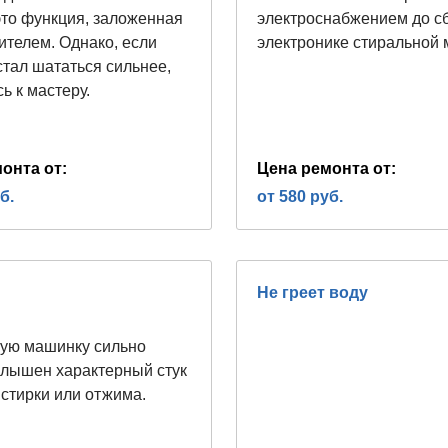
то функция, заложенная
электроснабжением до с
ителем. Однако, если
электронике стиральной
стал шататься сильнее,
ь к мастеру.
онта от:
Цена ремонта от:
б.
от 580 руб.
Не греет воду
ую машинку сильно
 слышен характерный стук
 стирки или отжима.