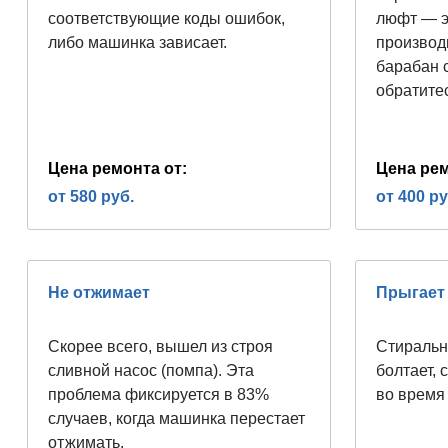
соответствующие коды ошибок,
люфт — э
либо машинка зависает.
производ
барабан 
обратитес
Цена ремонта от:
Цена рем
от 580 руб.
от 400 ру
Не отжимает
Прыгает
Скорее всего, вышел из строя
Стиральн
сливной насос (помпа). Эта
болтает,
проблема фиксируется в 83%
во время
случаев, когда машинка перестает
отжимать.